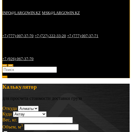
Электронная почта:
INFO@LARGOWIN.KZ
MSK@LARGOWIN.KZ
Телефонные номера в Алматы:
+7 (777) 007-37-70
+7 (727) 222-33-20
+7 (777) 007-37-71
Телефонные номера в Москве:
+7 (926) 067-37-70
Калькулятор
для просчета стоимости доставки груза
Откуда
Куда
Вес, кг.
3
Объем, м