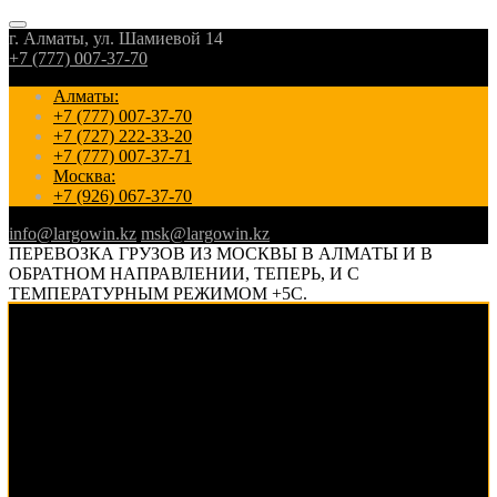
г. Алматы, ул. Шамиевой 14
+7 (777) 007-37-70
Алматы:
+7 (777) 007-37-70
+7 (727) 222-33-20
+7 (777) 007-37-71
Москва:
+7 (926) 067-37-70
info@largowin.kz
msk@largowin.kz
ПЕРЕВОЗКА ГРУЗОВ ИЗ МОСКВЫ В АЛМАТЫ И В
ОБРАТНОМ НАПРАВЛЕНИИ, ТЕПЕРЬ, И С
ТЕМПЕРАТУРНЫМ РЕЖИМОМ +5С.