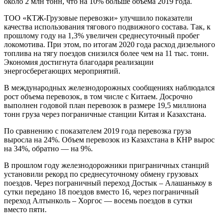
около 2 млн тонн, что на 10% больше объема 2019 года.
ТОО «КТЖ-Грузовые перевозки» улучшило показатели
качества использования тягового подвижного состава. Так, к
прошлому году на 1,3% увеличен среднесуточный пробег
локомотива. При этом, по итогам 2020 года расход дизельного
топлива на тягу поездов снизился более чем на 11 тыс. тонн.
Экономия достигнута благодаря реализации
энергосберегающих мероприятий.
В международных железнодорожных сообщениях наблюдался
рост объема перевозок, в том числе с Китаем. Досрочно
выполнен годовой план перевозок в размере 19,5 миллиона
тонн груза через пограничные станции Китая и Казахстана.
По сравнению с показателем 2019 года перевозка груза
выросла на 24%. Объем перевозок из Казахстана в КНР вырос
на 34%, обратно — на 9%.
В прошлом году железнодорожники приграничных станций
установили рекорд по среднесуточному обмену грузовых
поездов. Через пограничный переход Достык – Алашанькоу в
сутки передано 18 поездов вместо 16, через пограничный
переход Алтынколь – Хоргос — восемь поездов в сутки
вместо пяти.