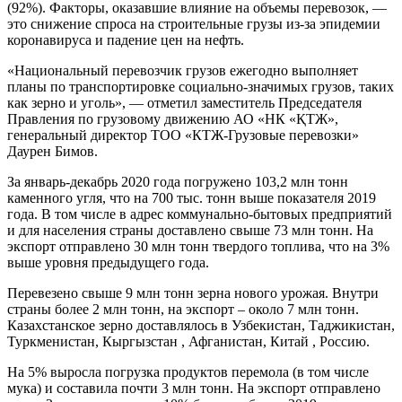
(92%). Факторы, оказавшие влияние на объемы перевозок, —
это снижение спроса на строительные грузы из-за эпидемии
коронавируса и падение цен на нефть.
«Национальный перевозчик грузов ежегодно выполняет
планы по транспортировке социально-значимых грузов, таких
как зерно и уголь», — отметил заместитель Председателя
Правления по грузовому движению АО «НК «ҚТЖ»,
генеральный директор ТОО «КТЖ-Грузовые перевозки»
Даурен Бимов.
За январь-декабрь 2020 года погружено 103,2 млн тонн
каменного угля, что на 700 тыс. тонн выше показателя 2019
года. В том числе в адрес коммунально-бытовых предприятий
и для населения страны доставлено свыше 73 млн тонн. На
экспорт отправлено 30 млн тонн твердого топлива, что на 3%
выше уровня предыдущего года.
Перевезено свыше 9 млн тонн зерна нового урожая. Внутри
страны более 2 млн тонн, на экспорт – около 7 млн тонн.
Казахстанское зерно доставлялось в Узбекистан, Таджикистан,
Туркменистан, Кыргызстан , Афганистан, Китай , Россию.
На 5% выросла погрузка продуктов перемола (в том числе
мука) и составила почти 3 млн тонн. На экспорт отправлено