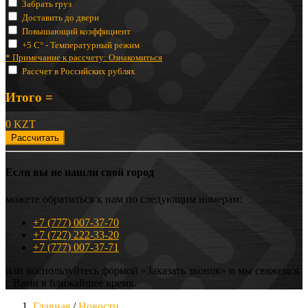
Забрать груз
Доставить до двери
Повышающий коэффициент
+5 C° - Температурный режим
* Примечание к рассчету:
Ознакомиться
Рассчет в Российских рублях
Итого =
0 KZT
Рассчитать
Если вы не нашли свой город
можете обратиться к нам по следующим номерам:
+7 (777) 007-37-70
+7 (727) 222-33-20
+7 (777) 007-37-71
или воспользуйтесь формой «Заказать звонок» и мы свяжемся
с Вами в ближайшее время.
Главная
/
Новости