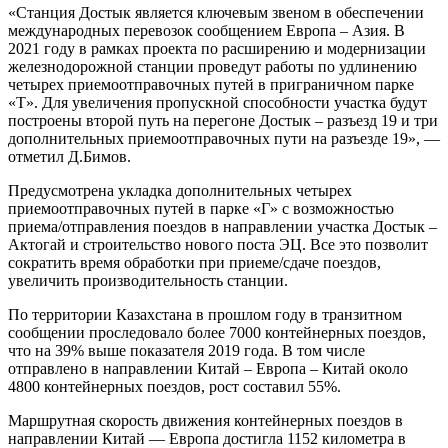
«Станция Достык является ключевым звеном в обеспечении
международных перевозок сообщением Европа – Азия. В
2021 году в рамках проекта по расширению и модернизации
железнодорожной станции проведут работы по удлинению
четырех приемоотправочных путей в приграничном парке
«Т». Для увеличения пропускной способности участка будут
построены второй путь на перегоне Достык – разъезд 19 и три
дополнительных приемоотправочных пути на разъезде 19», —
отметил Д.Бимов.
Предусмотрена укладка дополнительных четырех
приемоотправочных путей в парке «Г» с возможностью
приема/отправления поездов в направлении участка Достык –
Актогай и строительство нового поста ЭЦ. Все это позволит
сократить время обработки при приеме/сдаче поездов,
увеличить производительность станции.
По территории Казахстана в прошлом году в транзитном
сообщении проследовало более 7000 контейнерных поездов,
что на 39% выше показателя 2019 года. В том числе
отправлено в направлении Китай – Европа – Китай около
4800 контейнерных поездов, рост составил 55%.
Маршрутная скорость движения контейнерных поездов в
направлении Китай — Европа достигла 1152 километра в