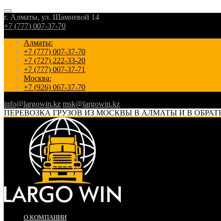
г. Алматы, ул. Шамиевой 14
+7 (777) 007-37-70
Алматы:
+7 (777) 007-37-70
+7 (727) 222-33-20
+7 (777) 007-37-71
Москва:
+7 (926) 067-37-70
info@largowin.kz
msk@largowin.kz
ПЕРЕВОЗКА ГРУЗОВ ИЗ МОСКВЫ В АЛМАТЫ И В ОБРАТ
О КОМПАНИИ