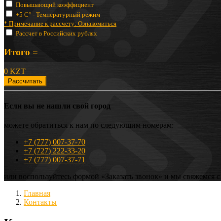
Повышающий коэффициент
+5 C° - Температурный режим
* Примечание к рассчету:
Ознакомиться
Рассчет в Российских рублях
Итого =
0 KZT
Рассчитать
Если вы не нашли свой город
можете обратиться к нам по следующим номерам:
+7 (777) 007-37-70
+7 (727) 222-33-20
+7 (777) 007-37-71
или воспользуйтесь формой «Заказать звонок» и мы свяжемся 
Главная
Контакты