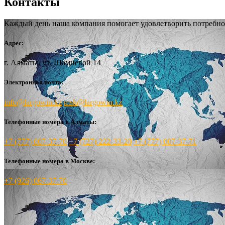
Контакты
Каждый день наша компания помогает удовлетворить потребно
Адрес:
г. Алматы, ул. Шамиевой 14
Электронная почта:
info@largowin.kz
msk@largowin.kz
Телефонные номера в Алматы:
+7 (777) 007-37-70
+7 (727) 222-33-20
+7 (777) 007-37-71
Телефонные номера в Москве:
+7 (926) 067-37-70