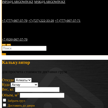
INFO@LARGOWIN.KZ
MSK@LARGOWIN.KZ
Телефонные номера в Алматы:
+7 (777) 007-37-70
+7 (727) 222-33-20
+7 (777) 007-37-71
Телефонные номера в Москве:
+7 (926) 067-37-70
Калькулятор
для просчета стоимости доставки груза
Откуда
Куда
Вес, кг.
3
Объем, м
Забрать груз
Доставить до двери